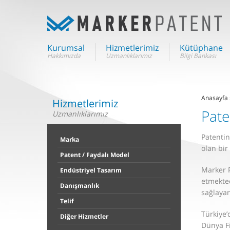
Kurumsal
Hizmetlerimiz
Kütüphane
Anasayfa
Hizmetlerimiz
Pate
Uzmanlıklarımız
Patentin
Marka
olan bir
Patent / Faydalı Model
Marker P
Endüstriyel Tasarım
etmekted
Danışmanlık
sağlayan
Telif
Türkiye’
Diğer Hizmetler
Dünya Fi