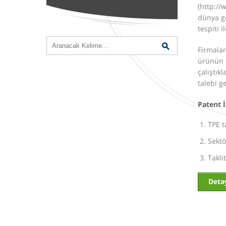
(http://
dünya ge
tespiti 
Firmalar
ürünün ü
çalıştık
talebi g
Patent İ
TPE t
Sektö
Takli
Detay