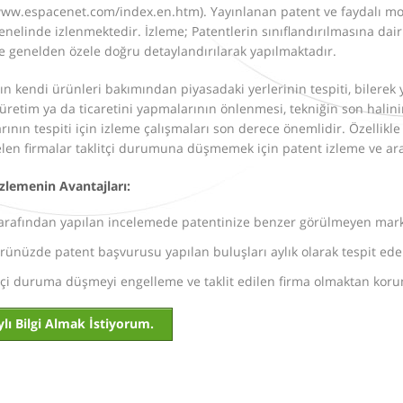
www.espacenet.com/index.en.htm). Yayınlanan patent ve faydalı mode
nelinde izlenmektedir. İzleme; Patentlerin sınıflandırılmasına dai
ile genelden özele doğru detaylandırılarak yapılmaktadır.
ın kendi ürünleri bakımından piyasadaki yerlerinin tespiti, bilerek
retim ya da ticaretini yapmalarının önlenmesi, tekniğin son halinin
larının tespiti için izleme çalışmaları son derece önemlidir. Özellikl
elen firmalar taklitçi durumuna düşmemek için patent izleme ve ar
zlemenin Avantajları:
arafından yapılan incelemede patentinize benzer görülmeyen marka
rünüzde patent başvurusu yapılan buluşları aylık olarak tespit ed
tçi duruma düşmeyi engelleme ve taklit edilen firma olmaktan korum
lı Bilgi Almak İstiyorum.