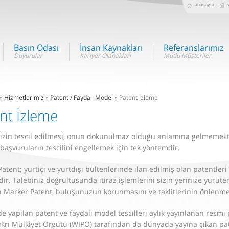
anasayfa
s
Basın Odası
İnsan Kaynakları
Referanslarımız
»
Hizmetlerimiz
»
Patent / Faydalı Model
» Patent İzleme
nt İzleme
izin tescil edilmesi, onun dokunulmaz olduğu anlamına gelmemekte
 başvuruların tescilini engellemek için tek yöntemdir.
atent; yurtiçi ve yurtdışı bültenlerinde ilan edilmiş olan patentleri
ir. Talebiniz doğrultusunda itiraz işlemlerini sizin yerinize yürüte
 Marker Patent, buluşunuzun korunmasını ve taklitlerinin önlenme
de yapılan patent ve faydalı model tescilleri aylık yayınlanan resmi
kri Mülkiyet Örgütü (WIPO) tarafından da dünyada yayına çıkan pa