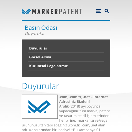
Basın Odası
Duyurular
Duyurular
Görsel Arşivi
Kurumsal Logolarımız
Duyurular
.com, .com.tr, .net – İnternet
Adresiniz Bizden!
Aralık (2018) ayı boyunca
yapacağınız tüm marka, patent
ve tasarım tescil işlemlerinden
her birine, markanızı ve/veya
ürününüzü tanıtabileceğiniz .com.tr, .com, .net alan
adı uzantılarından biri hediye! *Bu kampanya 01